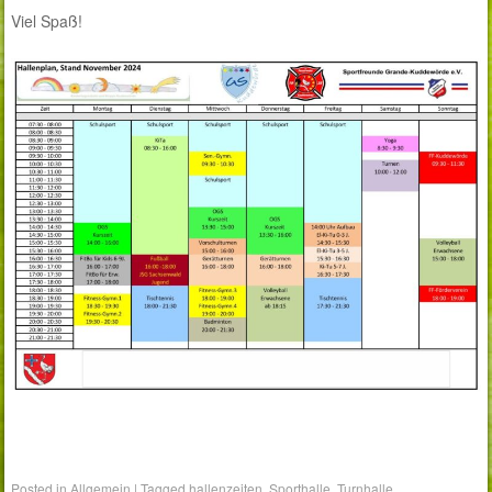
Viel Spaß!
Posted in
Allgemein
|
Tagged
hallenzeiten
,
Sporthalle
,
Turnhalle