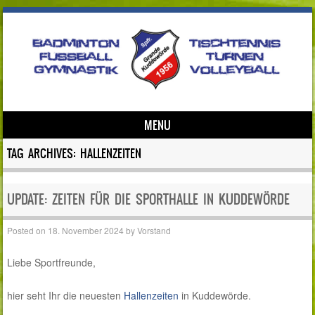
MENU
Skip to content
TAG ARCHIVES:
HALLENZEITEN
UPDATE: ZEITEN FÜR DIE SPORTHALLE IN KUDDEWÖRDE
Posted on
18. November 2024
by
Vorstand
Liebe Sportfreunde,
hier seht Ihr die neuesten
Hallenzeiten
in Kuddewörde.