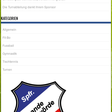
Die Turnabteilung dankt ihrem Sponsor
KATEGORIEN
Allgemein
Fit-Bo
Fussball
Gymnastik
Tischtennis
Turnen