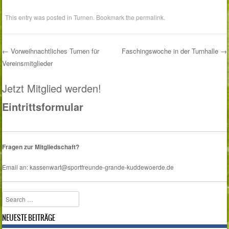
This entry was posted in
Turnen
. Bookmark the
permalink
.
←
Vorweihnachtliches Turnen für
Faschingswoche in der Turnhalle
→
Vereinsmitglieder
Post navigation
Jetzt Mitglied werden!
Eintrittsformular
Fragen zur Mitgliedschaft?
Email an: kassenwart@sportfreunde-grande-kuddewoerde.de
Search
NEUESTE BEITRÄGE