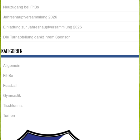
Neuzugang bei FitBo
Jahreshauptversammlung 2026
Einladung zur Jahreshauptversammlung 2026
Die Turnabteilung dankt ihrem Sponsor
KATEGORIEN
Allgemein
Fit-Bo
Fussball
Gymnastik
Tischtennis
Turnen