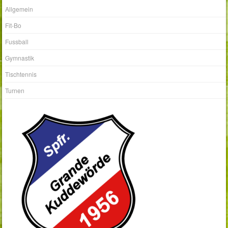
Allgemein
Fit-Bo
Fussball
Gymnastik
Tischtennis
Turnen