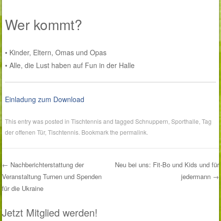
Wer kommt?
• Kinder, Eltern, Omas und Opas
• Alle, die Lust haben auf Fun in der Halle
Einladung zum Download
This entry was posted in
Tischtennis
and tagged
Schnuppern
,
Sporthalle
,
Tag
der offenen Tür
,
Tischtennis
. Bookmark the
permalink
.
←
Nachberichterstattung der
Neu bei uns: Fit-Bo und Kids und für
Veranstaltung Turnen und Spenden
jedermann
→
Post navigation
für die Ukraine
Jetzt Mitglied werden!