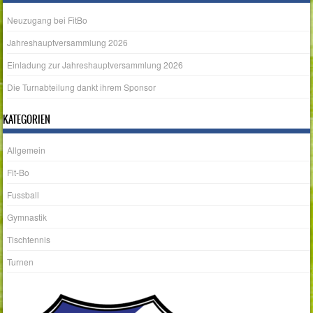
Neuzugang bei FitBo
Jahreshauptversammlung 2026
Einladung zur Jahreshauptversammlung 2026
Die Turnabteilung dankt ihrem Sponsor
KATEGORIEN
Allgemein
Fit-Bo
Fussball
Gymnastik
Tischtennis
Turnen