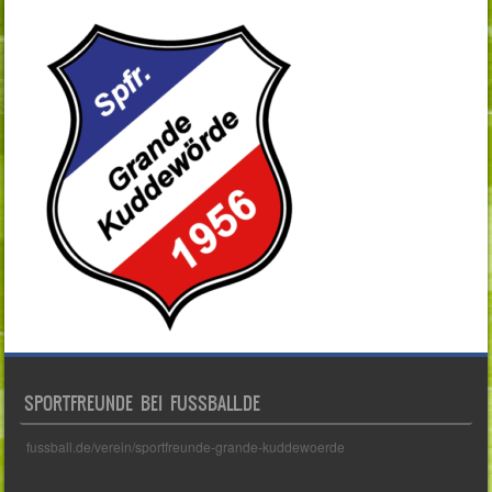
SPORTFREUNDE BEI FUSSBALL.DE
fussball.de/verein/sportfreunde-grande-kuddewoerde