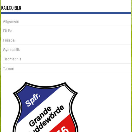
KATEGORIEN
Allgemein
Fit-Bo
Fussball
Gymnastik
Tischtennis
Turnen