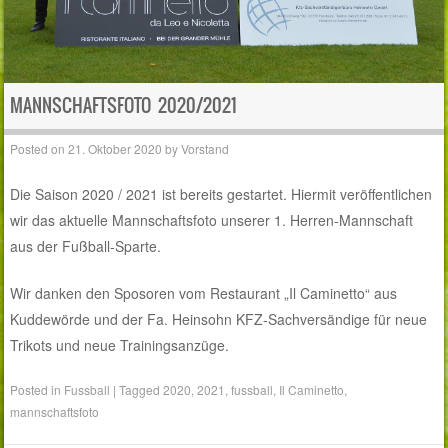
MANNSCHAFTSFOTO 2020/2021
Posted on
21. Oktober 2020
by
Vorstand
Die Saison 2020 / 2021 ist bereits gestartet. Hiermit veröffentlichen
wir das aktuelle Mannschaftsfoto unserer 1. Herren-Mannschaft
aus der Fußball-Sparte.
Wir danken den Sposoren vom Restaurant „Il Caminetto“ aus
Kuddewörde und der Fa. Heinsohn KFZ-Sachversändige für neue
Trikots und neue Trainingsanzüge.
Posted in
Fussball
|
Tagged
2020
,
2021
,
fussball
,
Il Caminetto
,
mannschaftsfoto