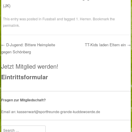
(JK)
This entry was posted in
Fussball
and tagged
1. Herren
. Bookmark the
permalink
.
←
D-Jugend: Bittere Heimpleite
TT-Kids laden Eltern ein
→
gegen Schönberg
Post navigation
Jetzt Mitglied werden!
Eintrittsformular
Fragen zur Mitgliedschaft?
Email an: kassenwart@sportfreunde-grande-kuddewoerde.de
Search