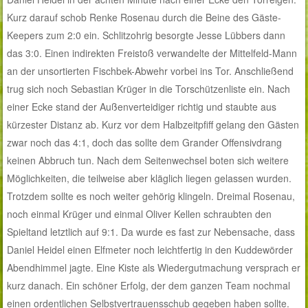
Kurz darauf schob Renke Rosenau durch die Beine des Gäste-
Keepers zum 2:0 ein. Schlitzohrig besorgte Jesse Lübbers dann
das 3:0. Einen indirekten Freistoß verwandelte der Mittelfeld-Mann
an der unsortierten Fischbek-Abwehr vorbei ins Tor. Anschließend
trug sich noch Sebastian Krüger in die Torschützenliste ein. Nach
einer Ecke stand der Außenverteidiger richtig und staubte aus
kürzester Distanz ab. Kurz vor dem Halbzeitpfiff gelang den Gästen
zwar noch das 4:1, doch das sollte dem Grander Offensivdrang
keinen Abbruch tun. Nach dem Seitenwechsel boten sich weitere
Möglichkeiten, die teilweise aber kläglich liegen gelassen wurden.
Trotzdem sollte es noch weiter gehörig klingeln. Dreimal Rosenau,
noch einmal Krüger und einmal Oliver Kellen schraubten den
Spieltand letztlich auf 9:1. Da wurde es fast zur Nebensache, dass
Daniel Heidel einen Elfmeter noch leichtfertig in den Kuddewörder
Abendhimmel jagte. Eine Kiste als Wiedergutmachung versprach er
kurz danach. Ein schöner Erfolg, der dem ganzen Team nochmal
einen ordentlichen Selbstvertrauensschub gegeben haben sollte.