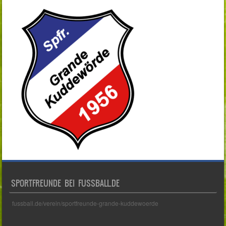
SPORTFREUNDE BEI FUSSBALL.DE
fussball.de/verein/sportfreunde-grande-kuddewoerde