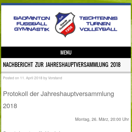
MENU
Skip to content
NACHBERICHT ZUR JAHRESHAUPTVERSAMMLUNG 2018
Posted on
11. April 2018
by
Vorstand
Protokoll der Jahreshauptversammlung
2018
Montag, 26. März, 20:00 Uhr