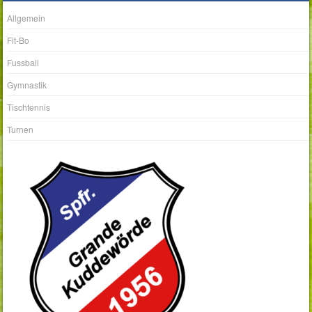
Allgemein
Fit-Bo
Fussball
Gymnastik
Tischtennis
Turnen