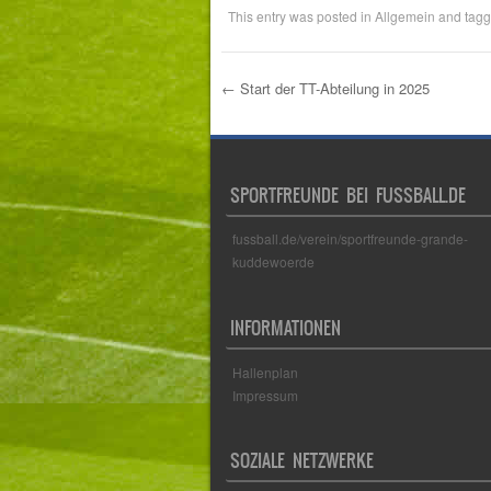
This entry was posted in
Allgemein
and tag
←
Start der TT-Abteilung in 2025
Post navigation
SPORTFREUNDE BEI FUSSBALL.DE
fussball.de/verein/sportfreunde-grande-
kuddewoerde
INFORMATIONEN
Hallenplan
Impressum
SOZIALE NETZWERKE