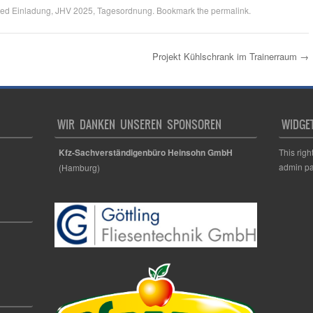
ged
Einladung
,
JHV 2025
,
Tagesordnung
. Bookmark the
permalink
.
Projekt Kühlschrank im Trainerraum
→
WIR DANKEN UNSEREN SPONSOREN
WIDGE
Kfz-Sachverständigenbüro Heinsohn GmbH
This righ
admin pa
(Hamburg)