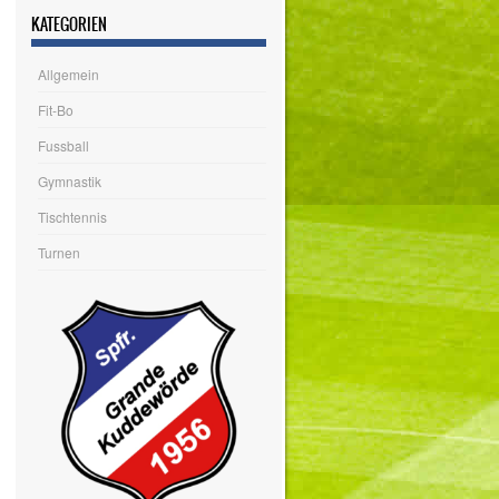
KATEGORIEN
Allgemein
Fit-Bo
Fussball
Gymnastik
Tischtennis
Turnen