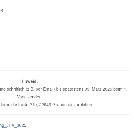
GB
Hinweis:
d schriftlich (z.B. per Email) bis spätestens 03. März 2025 beim 1.
Vorsitzenden
nderheidestraße 21b, 22946 Grande einzureichen.
ung_JHV_2025