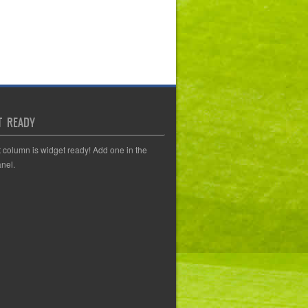
T READY
t column is widget ready! Add one in the
nel.