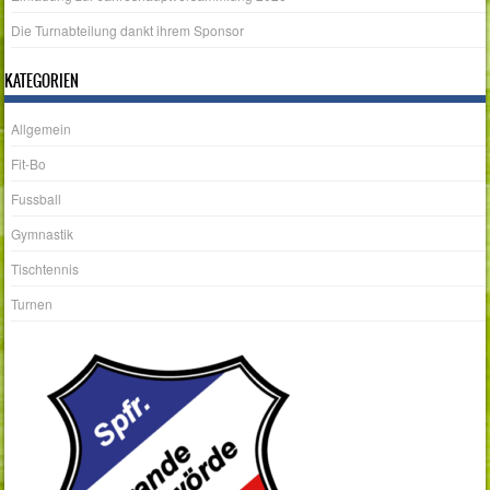
Die Turnabteilung dankt ihrem Sponsor
KATEGORIEN
Allgemein
Fit-Bo
Fussball
Gymnastik
Tischtennis
Turnen