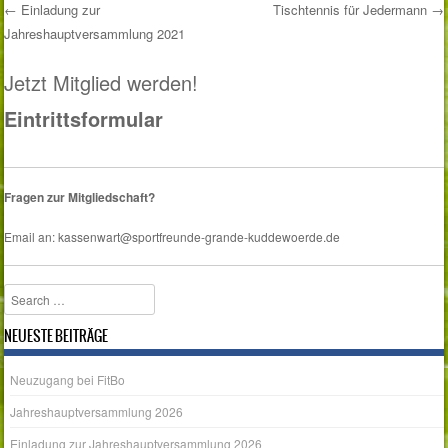
←
Einladung zur
Tischtennis für Jedermann
→
Jahreshauptversammlung 2021
Post navigation
Jetzt Mitglied werden!
Eintrittsformular
Fragen zur Mitgliedschaft?
Email an: kassenwart@sportfreunde-grande-kuddewoerde.de
Search
NEUESTE BEITRÄGE
Neuzugang bei FitBo
Jahreshauptversammlung 2026
Einladung zur Jahreshauptversammlung 2026