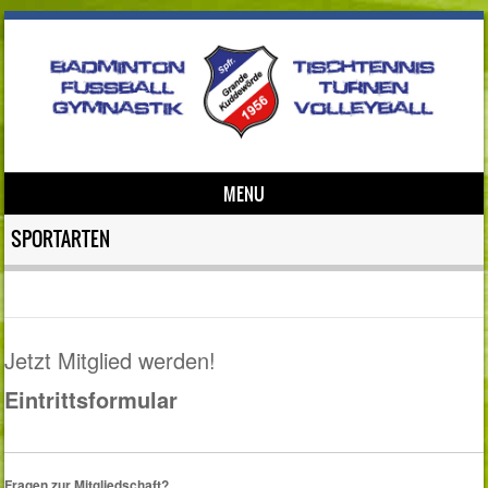
MENU
Skip to content
SPORTARTEN
Jetzt Mitglied werden!
Eintrittsformular
Fragen zur Mitgliedschaft?