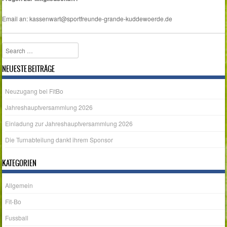
Email an: kassenwart@sportfreunde-grande-kuddewoerde.de
Search
NEUESTE BEITRÄGE
Neuzugang bei FitBo
Jahreshauptversammlung 2026
Einladung zur Jahreshauptversammlung 2026
Die Turnabteilung dankt ihrem Sponsor
KATEGORIEN
Allgemein
Fit-Bo
Fussball