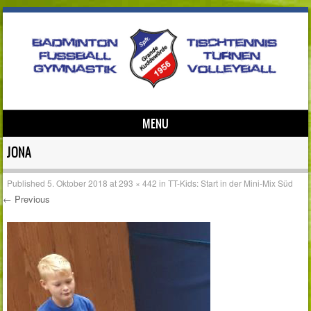
MENU
Skip to content
JONA
Published
5. Oktober 2018
at
293 × 442
in
TT-Kids: Start in der Mini-Mix Süd
← Previous